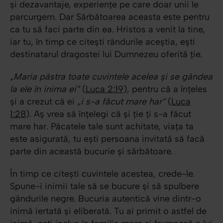
și dezavantaje, experiențe pe care doar unii le
parcurgem. Dar Sărbătoarea aceasta este pentru
ca tu să faci parte din ea. Hristos a venit la tine,
iar tu, în timp ce citești rândurile aceștia, ești
destinatarul dragostei lui Dumnezeu oferită ție.
„Maria păstra toate cuvintele acelea și se gândea
la ele în inima ei”
(
Luca 2:19
), pentru că a înțeles
și a crezut că ei
„i s-a făcut mare har”
(
Luca
1:28
). Aș vrea să înțelegi că și ție ți s-a făcut
mare har. Păcatele tale sunt achitate, viața ta
este asigurată, tu ești persoana invitată să facă
parte din această bucurie și sărbătoare.
În timp ce citești cuvintele acestea, crede-le.
Spune-i inimii tale să se bucure și să spulbere
gândurile negre. Bucuria autentică vine dintr-o
inimă iertată și eliberată. Tu ai primit o astfel de