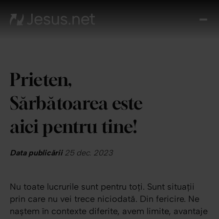
Des
l p
Th
Cho
Prieten,
Devo
zi
Sărbătoarea este
Cre
î
aici pentru tine!
Cred
Cont
Data publicării
25 dec. 2023
Nu toate lucrurile sunt pentru toți. Sunt situații
prin care nu vei trece niciodată. Din fericire. Ne
naștem în contexte diferite, avem limite, avantaje