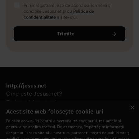
Prin înregistrare, ești de acord cu Termenii și
condițiile Jesus.net și cu
Politica de
confidențialitate
a site-ului.
Trimite
http://jesus.net
Cine este Jesus.net?
Parteneri Jesus.net
×
Alătură-te comunității Jesus.net
Acest site web folosește cookie-uri
Explorează
Folosim cookie-uri pentru a personaliza conținutul, reclamele și
Articole
pentru a ne analiza traficul. De asemenea, împărtășim informații
despre utilizarea site-ului nostru cu partenerii noștri de publicitate și
Video
analiză, care le pot combina cu alte informații pe care le-ați furnizat