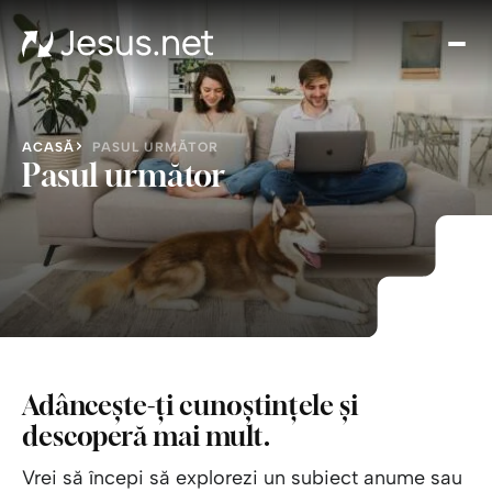
Des
l p
Th
Cho
ACASĂ
PASUL URMĂTOR
Devo
Pasul următor
zi
Cre
î
Cred
Cont
Adâncește-ți cunoștințele și
descoperă mai mult.
Vrei să începi să explorezi un subiect anume sau