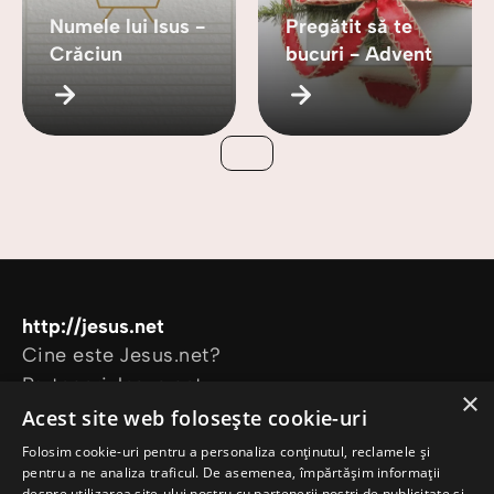
Numele lui Isus -
Pregătit să te
Crăciun
bucuri - Advent
http://jesus.net
Cine este Jesus.net?
Parteneri Jesus.net
×
Alătură-te comunității Jesus.net
Acest site web folosește cookie-uri
Explorează
Folosim cookie-uri pentru a personaliza conținutul, reclamele și
Articole
pentru a ne analiza traficul. De asemenea, împărtășim informații
despre utilizarea site-ului nostru cu partenerii noștri de publicitate și