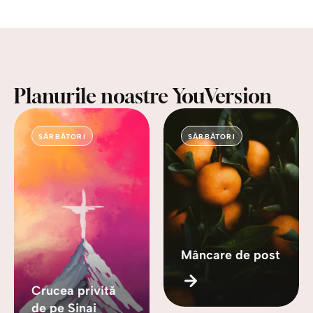
Planurile noastre YouVersion
SĂRBĂTORI
SĂRBĂTORI
Mâncare de post
Crucea privită
de pe Sinai