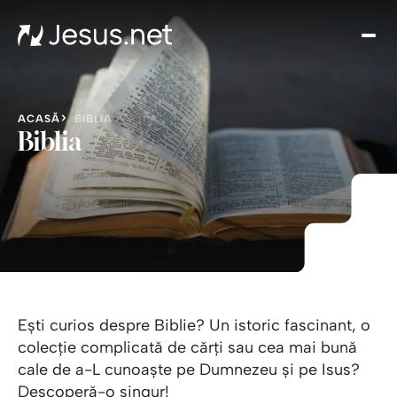
Des
l p
Th
Cho
ACASĂ
BIBLIA
Devo
Biblia
zi
Cre
î
Cred
Cont
Ești curios despre Biblie? Un istoric fascinant, o
colecție complicată de cărți sau cea mai bună
cale de a-L cunoaște pe Dumnezeu și pe Isus?
Descoperă-o singur!