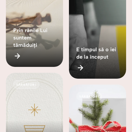
Prin rănile Lui
suntem
tămăduiți
E timpul să o iei
de la început
SĂRBĂTORI
SĂRBĂTORI