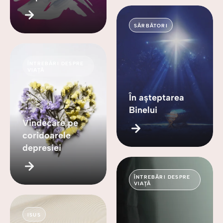
SĂRBĂTORI
ÎNTREBĂRI DESPRE
VIAȚĂ
În așteptarea
Binelui
Vindecare pe
coridoarele
depresiei
ÎNTREBĂRI DESPRE
VIAȚĂ
ISUS