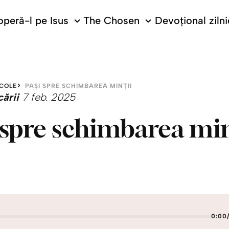
peră-l pe Isus
The Chosen
Devoțional zilni
COLE
PAȘI SPRE SCHIMBAREA MINȚII
cării
7 feb. 2025
 spre schimbarea min
0:00