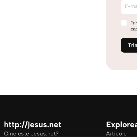
E-ma
Pri
con
Tri
http://jesus.net
Explore
Cine este Jesus.net?
Articole