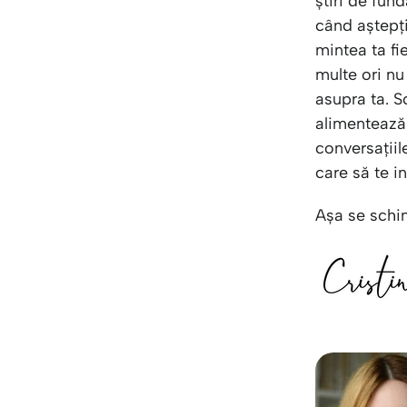
știri de fun
când aștepți
mintea ta fi
multe ori nu
asupra ta. S
alimentează 
conversațiil
care să te i
Așa se schi