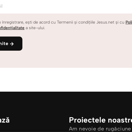
il
n înregistrare, ești de acord cu Termenii și condițiile Jesus.net și cu
Pol
fidențialitate
a site-ului.
mite
ază
Proiectele noastr
Am nevoie de rugăciune