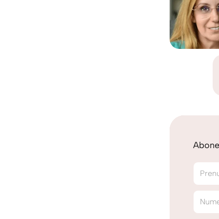
Abonea
Pren
Num