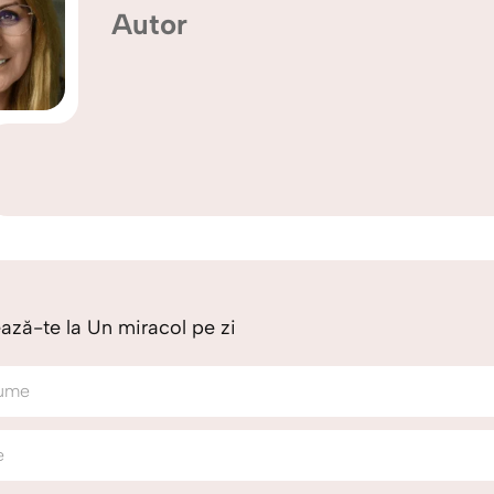
Autor
ză-te la Un miracol pe zi
ume
e