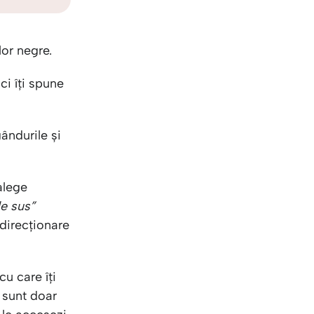
KO
Korean
MG
Malagas
MM
Burmes
lor negre.
NL
Dutch
NL
Flemish
ci îți spune
NO
Norwegi
PT
Portugue
RO
Romania
ândurile și
RU
Russian
SV
Swedish
 alege
TA
Tamil
de sus”
TH
Thai
edirecționare
TL
Tagalog
TL
Taglish
TR
Turkish
u care îți
UK
Ukrainian
ă sunt doar
UR
Urdu