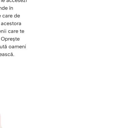
e le accesezi
nde în
e care de
a acestora
nii care te
. Oprește
caută oameni
dească.