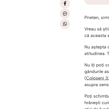
Prieten, sim
Vreau să ști
că aceasta e
Nu aștepta 
atitudinea. 
Nu îți poți c
gândurile as
(
Coloseni 3
asupra sensu
Poți schimba
hrănești cur