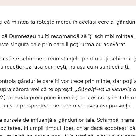
ți că mintea ta rotește mereu în același cerc al gânduri
i că Dumnezeu nu îți recomandă să îți schimbi mintea, 
ste singura cale prin care îl poți urma cu adevărat.
ca să se schimbe circumstanțele pentru a-ți schimba g
Tu reacționezi așa cum ești, nu așa cum sunt ceilalți.
ontrola gândurile care îți vor trece prin minte, dar poți
upra cărora vrei să te oprești.
„Gândiți-vă la lucrurile 
:2
), aceasta presupune intenție, proces conștient de r
lui și a perspectivei pe care o vei avea asupra vieții.
 sursele de influență a gândurilor tale. Schimbă hrana c
iozitatea, îți umpli timpul liber, chiar dacă socotești c