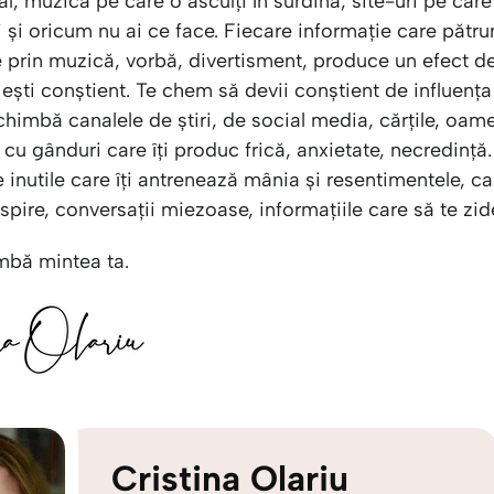
dal, muzică pe care o asculți în surdină, site-uri pe car
 și oricum nu ai ce face. Fiecare informație care pătru
e prin muzică, vorbă, divertisment, produce un efect d
 ești conștient. Te chem să devii conștient de influenț
chimbă canalele de știri, de social media, cărțile, oame
cu gânduri care îți produc frică, anxietate, necredință
e inutile care îți antrenează mânia și resentimentele, 
nspire, conversații miezoase, informațiile care să te zi
mbă mintea ta.
Cristina Olariu