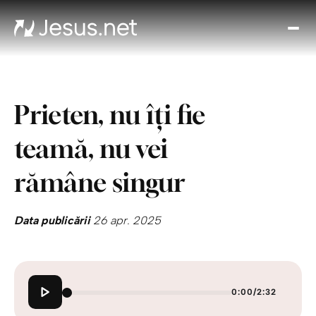
Des
l p
Th
Cho
Prieten, nu îți fie
Devo
zi
teamă, nu vei
Cre
î
rămâne singur
Cred
Cont
Data publicării
26 apr. 2025
0:00
/
2:32