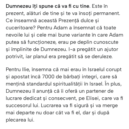
Dumnezeu
îți spune că
va fi cu tine
. Este în
prezent, alături de tine și te va însoți permanent.
Ce înseamnă această Prezență dulce și
cuceritoare? Pentru Adam a însemnat că toate
nevoile lui și cele mai bune variante în care Adam
putea să funcționeze, erau pe deplin cunoscute
și împlinite de Dumnezeu. I-a pregătit un ajutor
potrivit, iar planul era pregătit să se deruleze.
Pentru Ilie, însemna că mai erau în Israelul corupt
și apostat încă 7000 de bărbați integri, care să
mențină standardul spiritualității în Israel. În plus,
Dumnezeu îl anunță că îi oferă un partener de
lucrare dedicat și consecvent, pe Elisei, care va fi
succesorul lui. Lucrarea va fi sigură și va merge
mai departe nu doar cât va fi el, dar și după
plecarea lui.