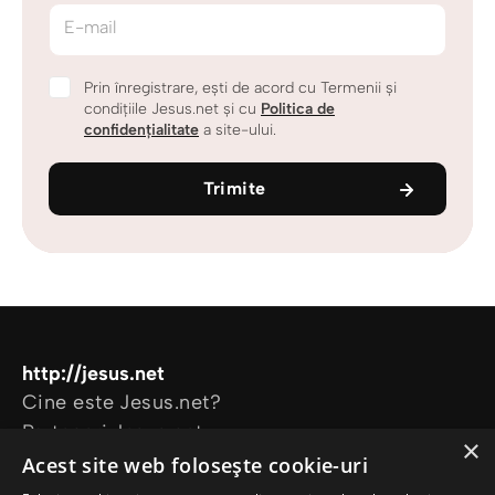
E-mail
Prin înregistrare, ești de acord cu Termenii și
condițiile Jesus.net și cu
Politica de
confidențialitate
a site-ului.
Trimite
http://jesus.net
Cine este Jesus.net?
Parteneri Jesus.net
×
Alătură-te comunității Jesus.net
Acest site web folosește cookie-uri
Explorează