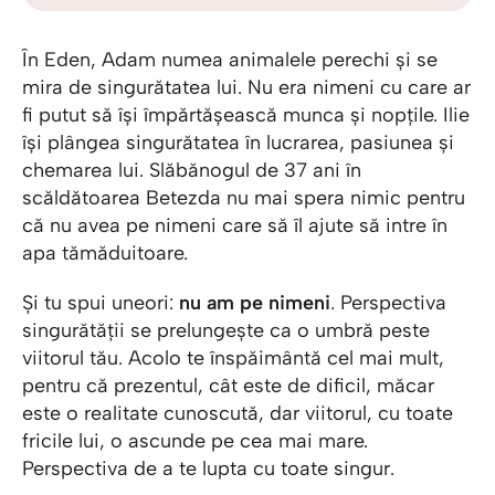
În Eden, Adam numea animalele perechi și se
mira de singurătatea lui. Nu era nimeni cu care ar
fi putut să își împărtășească munca și nopțile. Ilie
își plângea singurătatea în lucrarea, pasiunea și
chemarea lui. Slăbănogul de 37 ani în
scăldătoarea Betezda nu mai spera nimic pentru
că nu avea pe nimeni care să îl ajute să intre în
apa tămăduitoare.
Și tu spui uneori:
nu am pe nimeni
. Perspectiva
singurătății se prelungește ca o umbră peste
viitorul tău. Acolo te înspăimântă cel mai mult,
pentru că prezentul, cât este de dificil, măcar
este o realitate cunoscută, dar viitorul, cu toate
fricile lui, o ascunde pe cea mai mare.
Perspectiva de a te lupta cu toate singur.