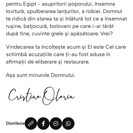
pentru Egipt - asupritorii poporului, însemna
lovitură, spulberarea lanțurilor, a robiei. Domnul
te ridică din starea ta și înlătură tot ce a însemnat
rușine, batjocură, bolovani pe care i-ai târât
după tine, cuvinte grele și apăsătoare. Vrei?
Vindecarea ta încolțește acum și El este Cel care
schimbă acuzațiile care ți-au fost aduse în
afirmații de eliberare și restaurare.
Așa sunt minunile Domnului.
Distribuie