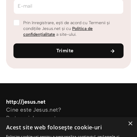
E-mail
Prin înregistrare, ești de acord cu Termenii și
condițiile Jesus.net și cu
Politica de
confidențialitate
a site-ului.
Trimite
http://jesus.net
Cine este Jesus.net?
Parteneri Jesus.net
×
Alătură-te comunității Jesus.net
Acest site web folosește cookie-uri
Explorează
Folosim cookie-uri pentru a personaliza conținutul, reclamele și