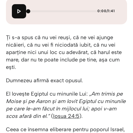
0:00
/
1:41
Ți s-a spus că nu vei reuși, că ne vei ajunge
nicăieri, că nu vei fi niciodată iubit, că nu vei
aparține nici unui loc cu adevărat, că harul este
mare, dar nu te poate include pe tine, așa cum
ești.
Dumnezeu afirmă exact opusul.
El lovește Egiptul cu minunile Lui:
„Am trimis pe
Moise și pe Aaron și am lovit Egiptul cu minunile
pe care le-am făcut în mijlocul lui; apoi v-am
scos afară din el.”
(
Iosua 24:5
).
Ceea ce însemna eliberare pentru poporul Israel,