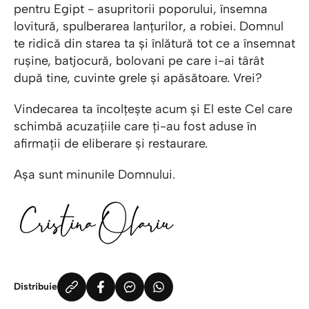
pentru Egipt - asupritorii poporului, însemna
lovitură, spulberarea lanțurilor, a robiei. Domnul
te ridică din starea ta și înlătură tot ce a însemnat
rușine, batjocură, bolovani pe care i-ai târât
după tine, cuvinte grele și apăsătoare. Vrei?
Vindecarea ta încolțește acum și El este Cel care
schimbă acuzațiile care ți-au fost aduse în
afirmații de eliberare și restaurare.
Așa sunt minunile Domnului.
Distribuie