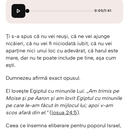
0:00
/
1:41
Ți s-a spus că nu vei reuși, că ne vei ajunge
nicăieri, că nu vei fi niciodată iubit, că nu vei
aparține nici unui loc cu adevărat, că harul este
mare, dar nu te poate include pe tine, așa cum
ești.
Dumnezeu afirmă exact opusul.
El lovește Egiptul cu minunile Lui:
„Am trimis pe
Moise și pe Aaron și am lovit Egiptul cu minunile
pe care le-am făcut în mijlocul lui; apoi v-am
scos afară din el.”
(
Iosua 24:5
).
Ceea ce însemna eliberare pentru poporul Israel,