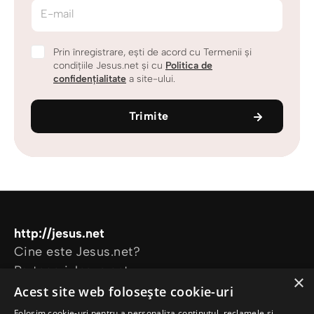
E-mail
Prin înregistrare, ești de acord cu Termenii și
condițiile Jesus.net și cu
Politica de
confidențialitate
a site-ului.
Trimite
http://jesus.net
Cine este Jesus.net?
Parteneri Jesus.net
×
Alătură-te comunității Jesus.net
Acest site web folosește cookie-uri
Explorează
Folosim cookie-uri pentru a personaliza conținutul, reclamele și