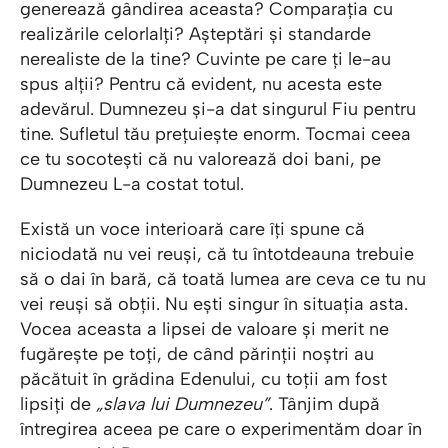
generează gândirea aceasta? Comparația cu
realizările celorlalți? Așteptări și standarde
nerealiste de la tine? Cuvinte pe care ți le-au
spus alții? Pentru că evident, nu acesta este
adevărul. Dumnezeu și-a dat singurul Fiu pentru
tine. Sufletul tău prețuiește enorm. Tocmai ceea
ce tu socotești că nu valorează doi bani, pe
Dumnezeu L-a costat totul.
Există un voce interioară care îți spune că
niciodată nu vei reuși, că tu întotdeauna trebuie
să o dai în bară, că toată lumea are ceva ce tu nu
vei reuși să obții. Nu ești singur în situația asta.
Vocea aceasta a lipsei de valoare și merit ne
fugărește pe toți, de când părinții noștri au
păcătuit în grădina Edenului, cu toții am fost
lipsiți de
„slava lui Dumnezeu”
. Tânjim după
întregirea aceea pe care o experimentăm doar în