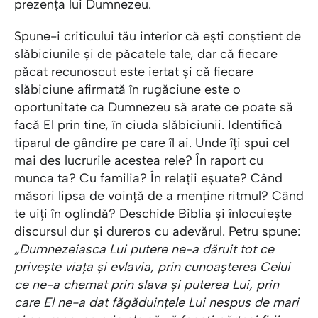
prezența lui Dumnezeu.
Spune-i criticului tău interior că ești conștient de
slăbiciunile și de păcatele tale, dar că fiecare
păcat recunoscut este iertat și că fiecare
slăbiciune afirmată în rugăciune este o
oportunitate ca Dumnezeu să arate ce poate să
facă El prin tine, în ciuda slăbiciunii. Identifică
tiparul de gândire pe care îl ai. Unde îți spui cel
mai des lucrurile acestea rele? În raport cu
munca ta? Cu familia? În relații eșuate? Când
măsori lipsa de voință de a menține ritmul? Când
te uiți în oglindă? Deschide Biblia și înlocuiește
discursul dur și dureros cu adevărul. Petru spune:
„Dumnezeiasca Lui putere ne-a dăruit tot ce
privește viața și evlavia, prin cunoașterea Celui
ce ne-a chemat prin slava și puterea Lui, prin
care El ne-a dat făgăduințele Lui nespus de mari