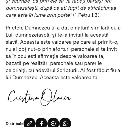
și scumpe, ca prin ele să vă faceți părtași firii
dumnezeiești, după ce ați fugit de stricăciunea
care este în lume prin pofte”
(
1 Petru 1:3
).
Prieten, Dumnezeu ți-a dat o natură similară cu a
Lui, dumnezeiască, și te-a invitat la această
slavă. Aceasta este valoarea pe care ai primit-o,
nu ai obținut-o prin eforturi personale și te invit
să înlocuiești afirmația despre valoarea ta,
bazată pe realizări personale sau părerile
celorlalți, cu adevărul Scripturii. Ai fost făcut fiu a
lui Dumnezeu. Aceasta este valoarea ta.
Distribuie