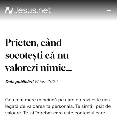
Des
l p
Th
Cho
Prieten, când
Devo
zi
socotești că nu
Cre
î
valorezi nimic…
Cred
Cont
Data publicării
19 ian. 2024
Cea mai mare minciună pe care o crezi este una
legată de valoarea ta personală. Te simți lipsit de
valoare. Te-ai întrebat care este contextul care