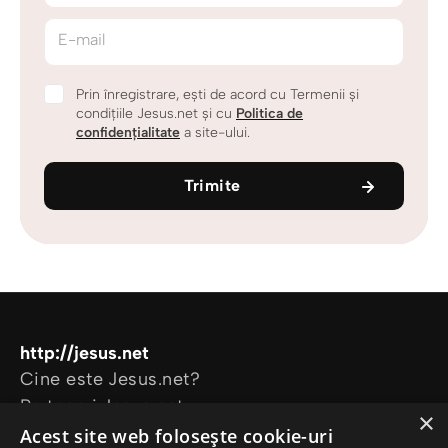
E-mail
Prin înregistrare, ești de acord cu Termenii și
condițiile Jesus.net și cu
Politica de
confidențialitate
a site-ului.
Trimite
http://jesus.net
Cine este Jesus.net?
Parteneri Jesus.net
×
Alătură-te comunității Jesus.net
Acest site web folosește cookie-uri