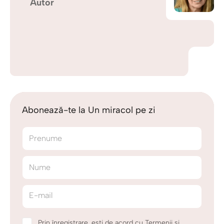
Autor
Abonează-te la Un miracol pe zi
Prenume
Nume
E-mail
Prin înregistrare, ești de acord cu Termenii și