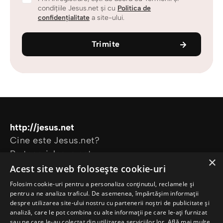
condițiile Jesus.net și cu
Politica de
confidențialitate
a site-ului.
Trimite
http://jesus.net
Cine este Jesus.net?
Parteneri Jesus.net
×
Alătură-te comunității Jesus.net
Acest site web folosește cookie-uri
Explorează
Folosim cookie-uri pentru a personaliza conținutul, reclamele și
Articole
pentru a ne analiza traficul. De asemenea, împărtășim informații
despre utilizarea site-ului nostru cu partenerii noștri de publicitate și
Video
analiză, care le pot combina cu alte informații pe care le-ați furnizat
Proiectele noastre
sau pe care le-au colectat din utilizarea serviciilor lor.
Află mai multe