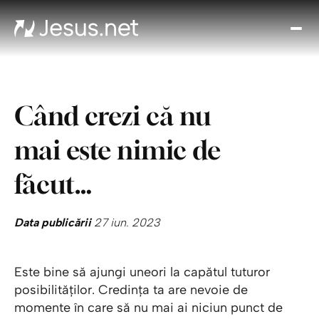
Des
l p
Th
Cho
Când crezi că nu
Devo
zi
mai este nimic de
Cre
î
făcut…
Cred
Cont
Data publicării
27 iun. 2023
Este bine să ajungi uneori la capătul tuturor
posibilităților. Credința ta are nevoie de
momente în care să nu mai ai niciun punct de