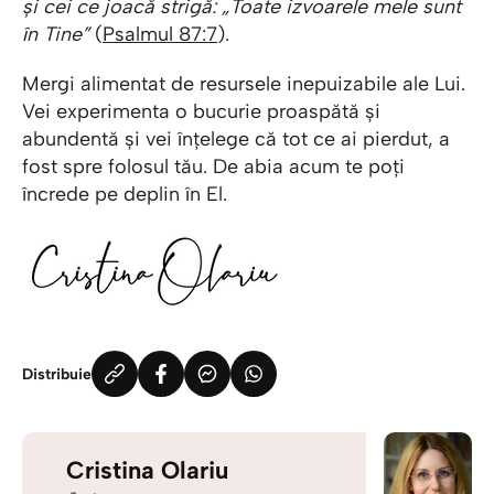
și cei ce joacă strigă: „Toate izvoarele mele sunt
în Tine”
(
Psalmul 87:7
).
Mergi alimentat de resursele inepuizabile ale Lui.
Vei experimenta o bucurie proaspătă și
abundentă și vei înțelege că tot ce ai pierdut, a
fost spre folosul tău. De abia acum te poți
încrede pe deplin în El.
Distribuie
Cristina Olariu