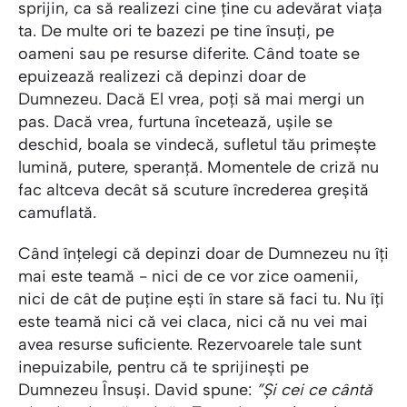
sprijin, ca să realizezi cine ține cu adevărat viața
ta. De multe ori te bazezi pe tine însuți, pe
oameni sau pe resurse diferite. Când toate se
epuizează realizezi că depinzi doar de
Dumnezeu. Dacă El vrea, poți să mai mergi un
pas. Dacă vrea, furtuna încetează, ușile se
deschid, boala se vindecă, sufletul tău primește
lumină, putere, speranță. Momentele de criză nu
fac altceva decât să scuture încrederea greșită
camuflată.
Când înțelegi că depinzi doar de Dumnezeu nu îți
mai este teamă - nici de ce vor zice oamenii,
nici de cât de puține ești în stare să faci tu. Nu îți
este teamă nici că vei claca, nici că nu vei mai
avea resurse suficiente. Rezervoarele tale sunt
inepuizabile, pentru că te sprijinești pe
Dumnezeu Însuși. David spune:
”Și cei ce cântă