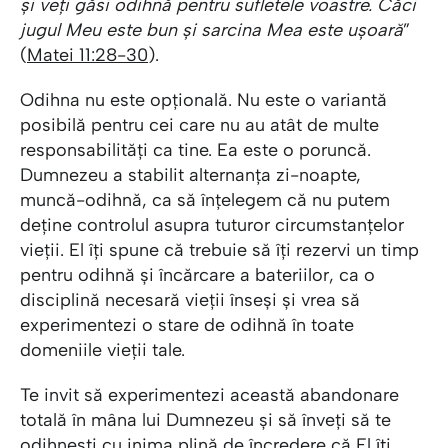
și veți găsi odihnă pentru sufletele voastre. Căci
jugul Meu este bun și sarcina Mea este ușoară
”
(
Matei 11:28-30
).
Odihna nu este opțională. Nu este o variantă
posibilă pentru cei care nu au atât de multe
responsabilități ca tine. Ea este o poruncă.
Dumnezeu a stabilit alternanța zi-noapte,
muncă-odihnă, ca să înțelegem că nu putem
deține controlul asupra tuturor circumstanțelor
vieții. El îți spune că trebuie să îți rezervi un timp
pentru odihnă și încărcare a bateriilor, ca o
disciplină necesară vieții înseși și vrea să
experimentezi o stare de odihnă în toate
domeniile vieții tale.
Te invit să experimentezi această abandonare
totală în mâna lui Dumnezeu și să înveți să te
odihnești cu inima plină de încredere că El îți