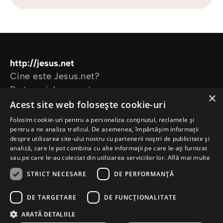
http://jesus.net
Cine este Jesus.net?
Parteneri Jesus.net
×
Alătură-te comunității Jesus.net
Acest site web folosește cookie-uri
Explorează
Folosim cookie-uri pentru a personaliza conținutul, reclamele și
Articole
pentru a ne analiza traficul. De asemenea, împărtășim informații
despre utilizarea site-ului nostru cu partenerii noștri de publicitate și
Video
analiză, care le pot combina cu alte informații pe care le-ați furnizat
Proiectele noastre
sau pe care le-au colectat din utilizarea serviciilor lor.
Află mai multe
Am nevoie de rugăciune
STRICT NECESARE
DE PERFORMANȚĂ
Am o întrebare
DE TARGETARE
DE FUNCŢIONALITATE
ARATĂ DETALIILE