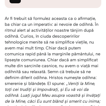
Ar fi trebuit să formulez aceasta ca o afirmație,
ba chiar ca un imperativ: ai nevoie de odihnă. În
ritmul alert al activităților noastre tânjim după
odihnă. Curios, în ciuda descoperirilor
tehnologice menite să ne simplifice viețile, nu
avem mai mult timp. Chiar dacă putem
comunica rapid până la marginile pământului, ne
lipsește comuniunea. Chiar dacă am simplificat
multe din sarcinile casnice, nu avem o viață mai
odihnită sau relaxată. Semn că trebuie să ne
definim diferit odihna. Hristos numește odihna:
smerenie și blândețe. El spune: „
Veniți la Mine,
toți cei trudiți și împovărați, și Eu vă voi da
odihnă. Luați jugul Meu asupra voastră și învățați
de la Mine, căci Eu sunt blând și smerit cu inima;