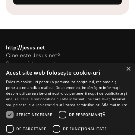
http://jesus.net
Cine este Jesus.net?
Parteneri Jesus.net
×
Alătură-te comunității Jesus.net
Acest site web folosește cookie-uri
Explorează
Folosim cookie-uri pentru a personaliza conținutul, reclamele și
Articole
pentru a ne analiza traficul. De asemenea, împărtășim informații
despre utilizarea site-ului nostru cu partenerii noștri de publicitate și
Video
analiză, care le pot combina cu alte informații pe care le-ați furnizat
Proiectele noastre
sau pe care le-au colectat din utilizarea serviciilor lor.
Află mai multe
Am nevoie de rugăciune
STRICT NECESARE
DE PERFORMANȚĂ
Am o întrebare
DE TARGETARE
DE FUNCŢIONALITATE