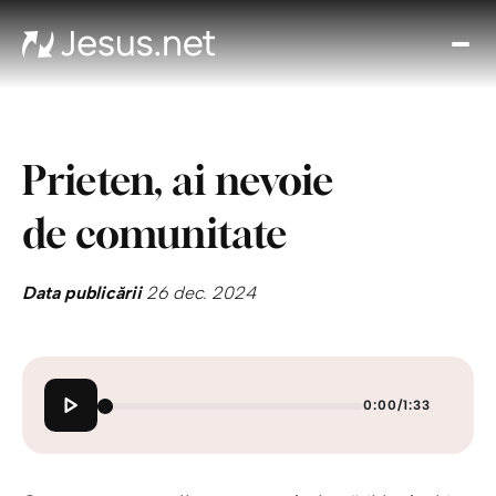
Des
l p
Th
Cho
Prieten, ai nevoie
Devo
zi
de comunitate
Cre
î
Cred
Data publicării
26 dec. 2024
Cont
0:00
/
1:33