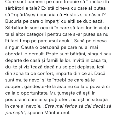
Care sunt oamenii pe care trebuie să îi incluzi în
sărbătorile tale? Există cineva cu care ai putea
să împărtășești bucuria că Hristos s-a născut?
Bucuria pe care o împarți cu alții se dublează.
Sărbătorile sunt ocazii în care să faci loc în viața
ta și altor categorii pentru care s-ar putea să nu
îți faci timp pe parcursul anului. Sună pe cineva
singur. Caută o persoană pe care nu ai mai
abordat-o demult. Poate sunt bătrâni, singuri sau
departe de casă și familiile lor. Invită în casa ta,
du-te și vizitează dacă nu se pot deplasa, ieși
din zona ta de confort, împarte din ce ai. Dacă
sunt multe nevoi și te întrebi pe care să le
acoperi, gândește-te la asta nu ca la o povară ci
ca la o oportunitate. Mulțumește că ești în
postura în care ai și poți oferi, nu ești în situația
în care ai nevoie.
„Este mai ferice să dai decât să
primești”
, spunea Mântuitorul.