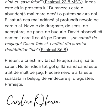
cină cu șase feluri”
(
Psalmul 23:5 MSG
)
.
Ideea
este că în prezența lui Dumnezeu este o
abundență mai mare decât o putem savura noi.
El satură cea mai adâncă și profundă nevoie pe
care o ai. Nevoie de dragoste, de sens, de
acceptare, de pace, de bucurie. David observă că
oamenii care îl caută pe Domnul
„se satură de
belșugul Casei Tale și-i adăpi din șuvoiul
desfătărilor Tale”
(
Psalmul 36:8
).
Prieten, aici ești invitat să te așezi azi și să te
saturi. Nu te ridica tot gol și flămând când este
atât de mult belșug. Fiecare nevoie a ta este
scăldată în belșug de vindecare și dragostea.
Primește.