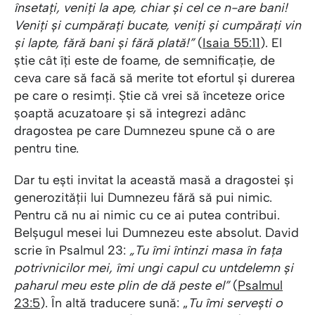
însetați, veniți la ape, chiar și cel ce n-are bani!
Veniți și cumpărați bucate, veniți și cumpărați vin
și lapte, fără bani și fără plată!”
(
Isaia 55:11
). El
știe cât îți este de foame, de semnificație, de
ceva care să facă să merite tot efortul și durerea
pe care o resimți. Știe că vrei să înceteze orice
șoaptă acuzatoare și să integrezi adânc
dragostea pe care Dumnezeu spune că o are
pentru tine.
Dar tu ești invitat la această masă a dragostei și
generozității lui Dumnezeu fără să pui nimic.
Pentru că nu ai nimic cu ce ai putea contribui.
Belșugul mesei lui Dumnezeu este absolut. David
scrie în Psalmul 23:
„Tu îmi întinzi masa în fața
potrivnicilor mei, îmi ungi capul cu untdelemn și
paharul meu este plin de dă peste el”
(
Psalmul
23:5
). În altă traducere sună: „
Tu îmi servești o