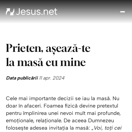
Des
l p
Th
Cho
Prieten, așează-te
Devo
zi
la masă cu mine
Cre
î
Cred
Data publicării
11 apr. 2024
Cont
Cele mai importante decizii se iau la masă. Nu
doar în afaceri. Foamea fizică devine pretextul
pentru împlinirea unei nevoi mult mai profunde,
emoționale, relaționale. De aceea Dumnezeu
folosește adesea invitația la masă:
„Voi, toți cei