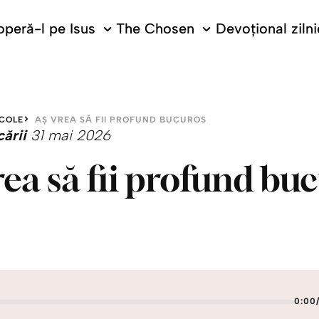
peră-l pe Isus
The Chosen
Devoțional zilni
COLE
AȘ VREA SĂ FII PROFUND BUCUROS
cării
31 mai 2026
rea să fii profund bu
0:00