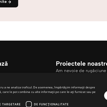
mite
ază
Proiectele noastr
Am nevoie de rugăciune
Am o întrebare
ntru a ne analiza traficul. De asemenea, împărtășim informații despre
ză, care le pot combina cu alte informații pe care le-ați furnizat sau pe
E TARGETARE
DE FUNCŢIONALITATE