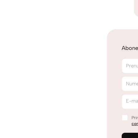
Abonea
Pren
Num
E-ma
Pri
con