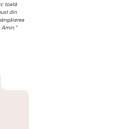
c toată
gust din
mângâierea
. Amin.”