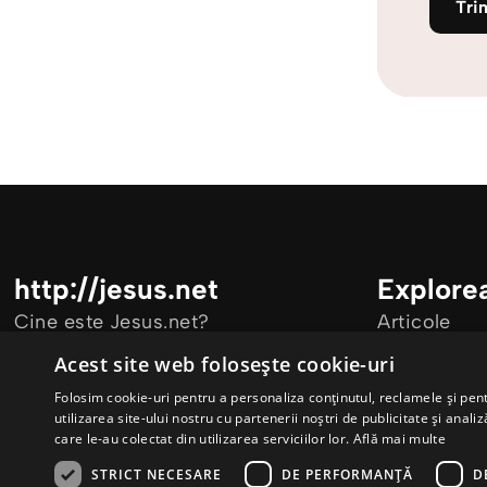
Tri
http://jesus.net
Explore
Cine este Jesus.net?
Articole
Parteneri Jesus.net
Video
Acest site web folosește cookie-uri
Alătură-te comunității Jesus.net
Folosim cookie-uri pentru a personaliza conținutul, reclamele și pe
utilizarea site-ului nostru cu partenerii noștri de publicitate și anali
care le-au colectat din utilizarea serviciilor lor.
Află mai multe
STRICT NECESARE
DE PERFORMANȚĂ
D