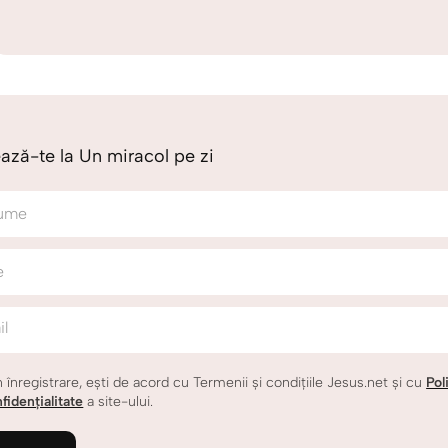
ză-te la Un miracol pe zi
ume
e
il
n înregistrare, ești de acord cu Termenii și condițiile Jesus.net și cu
Pol
fidențialitate
a site-ului.