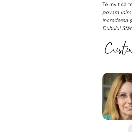
Te invit să 
povara inimi
încrederea 
Duhului Sfân