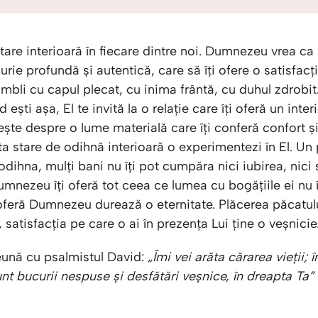
tare interioară în fiecare dintre noi. Dumnezeu vrea ca 
urie profundă și autentică, care să îți ofere o satisfacț
mbli cu capul plecat, cu inima frântă, cu duhul zdrobit
 ești așa, El te invită la o relație care îți oferă un inter
te despre o lume materială care îți conferă confort și
a stare de odihnă interioară o experimentezi în El. Un
odihna, mulți bani nu îți pot cumpăra nici iubirea, nici
Dumnezeu îți oferă tot ceea ce lumea cu bogățiile ei nu î
 oferă Dumnezeu durează o eternitate. Plăcerea păcatul
, satisfacția pe care o ai în prezența Lui ține o veșnicie
ună cu psalmistul David:
„Îmi vei arăta cărarea vieții; 
unt bucurii nespuse și desfătări veșnice, în dreapta Ta”