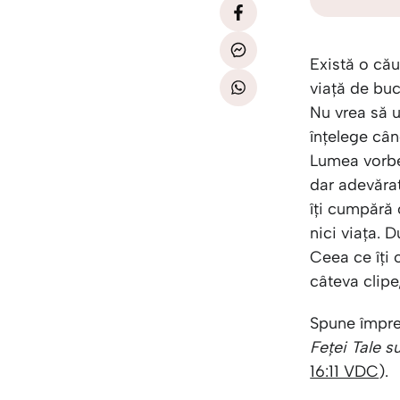
Există o cău
viață de buc
Nu vrea să u
înțelege când
Lumea vorbeș
dar adevărat
îți cumpără 
nici viața. 
Ceea ce îți
câteva clipe
Spune împre
Feței Tale s
16:11 VDC
).